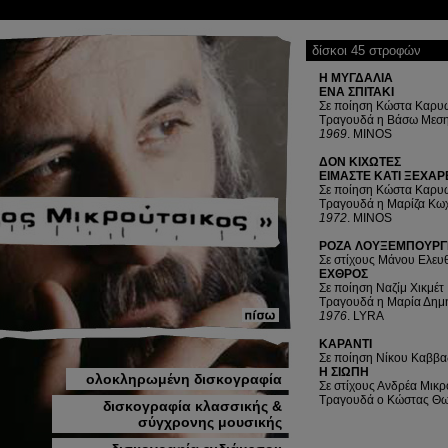
δίσκοι 45 στροφών
Η ΜΥΓΔΑΛΙΑ
ΕΝΑ ΣΠΙΤΑΚΙ
Σε ποίηση Κώστα Καρυ
Τραγουδά η Βάσω Μεση
1969
. MINOS
ΔΟΝ ΚΙΧΩΤΕΣ
ΕΙΜΑΣΤΕ ΚΑΤΙ ΞΕΧΑ
Σε ποίηση Κώστα Καρυ
Τραγουδά η Μαρίζα Κω
1972
. MINOS
ΡΟΖΑ ΛΟΥΞΕΜΠΟΥΡΓ
Σε στίχους Μάνου Ελευ
ΕΧΘΡΟΣ
Σε ποίηση Ναζίμ Χικμέτ
Τραγουδά η Μαρία Δημ
1976
. LYRA
ΚΑΡΑΝΤΙ
Σε ποίηση Νίκου Καββα
Η ΣΙΩΠΗ
ολοκληρωμένη δισκογραφία
Σε στίχους Ανδρέα Μικρ
Τραγουδά ο Κώστας Θω
δισκογραφία κλασσικής &
σύγχρονης μουσικής