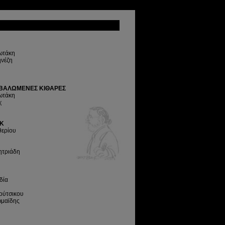
ωτάκη
νέζη
ΡΒΑΛΩΜΕΝΕΣ ΚΙΘΑΡΕΣ
ωτάκη
χ
Κ
θερίου
ητριάδη
δία
ούτσικου
μαϊδης