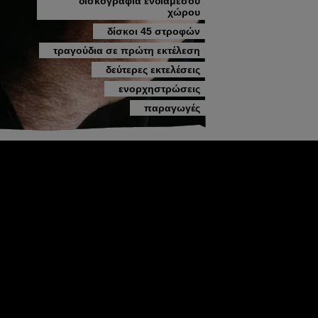
δισκογραφία ενδιάμεσου
χώρου
δίσκοι 45 στροφών
τραγούδια σε πρώτη εκτέλεση
δεύτερες εκτελέσεις
ενορχηστρώσεις
παραγωγές